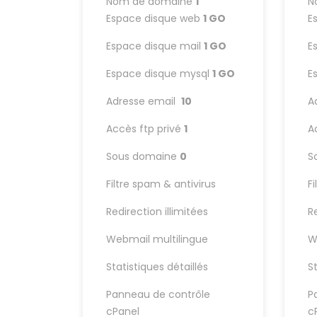
Nom de domaine
1
N
Espace disque web
1 GO
E
Espace disque mail
1 GO
E
Espace disque mysql
1 GO
E
Adresse email
10
A
Accès ftp privé
1
A
Sous domaine
0
S
Filtre spam & antivirus
F
Redirection illimitées
R
Webmail multilingue
W
Statistiques détaillés
S
Panneau de contrôle
P
cPanel
c