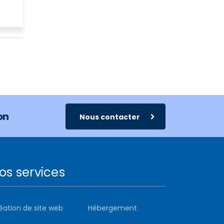
on
Nous contacter
os services
éation de site web
Hébergement