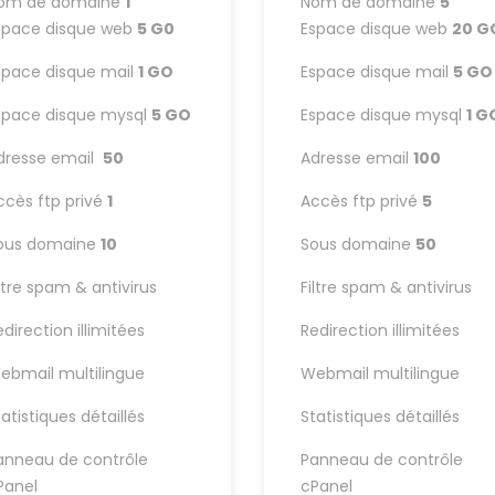
om de domaine
1
Nom de domaine
5
space disque web
5 G0
Espace disque web
20 G
space disque mail
1 GO
Espace disque mail
5 GO
space disque mysql
5 GO
Espace disque mysql
1 G
dresse email
50
Adresse email
100
ccès ftp privé
1
Accès ftp privé
5
ous domaine
10
Sous domaine
50
iltre spam & antivirus
Filtre spam & antivirus
edirection illimitées
Redirection illimitées
ebmail multilingue
Webmail multilingue
tatistiques détaillés
Statistiques détaillés
anneau de contrôle
Panneau de contrôle
Panel
cPanel